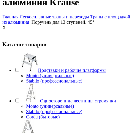
алюминия Krause
Главная
Легкосплавные трапы и переходы
Трапы с площадкой
из алюминия
Поручень для 13 ступеней, 45°
X
Каталог товаров
Подставки и рабочие платформы
Monto (универсальные)
Stabilo (профессиональные)
Односторонние лестницы стремянки
Monto (универсальные)
Stabilo (профессиональные)
Corda (бытовые)