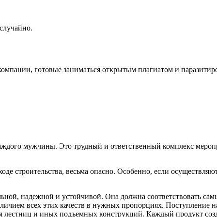
случайно.
компании, готовые заниматься открытым плагиатом и паразитир
аждого мужчины. Это трудный и ответственный комплекс меропри
оде строительства, весьма опасно. Особенно, если осуществляю
льной, надежной и устойчивой. Она должна соответствовать са
аличием всех этих качеств в нужных пропорциях. Поступление 
ия лестниц и иных подъемных конструкций. Каждый продукт соз