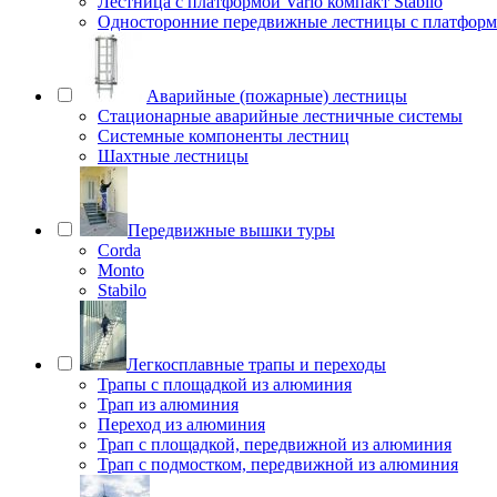
Лестница с платформой Vario компакт Stabilo
Односторонние передвижные лестницы с платфо
Аварийные (пожарные) лестницы
Стационарные аварийные лестничные системы
Системные компоненты лестниц
Шахтные лестницы
Передвижные вышки туры
Corda
Monto
Stabilo
Легкосплавные трапы и переходы
Трапы с площадкой из алюминия
Трап из алюминия
Переход из алюминия
Трап с площадкой, передвижной из алюминия
Трап с подмостком, передвижной из алюминия