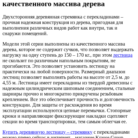
качественного массива дерева
Двухсторонняя деревянная стремянка с перекладинами –
прочная надежная конструкция из дерева, пригодная для
выполнения различных видов работ как внутри, так и
снаружи помещений.
Модели этой серии выполнены из качественного массива
дерева, которое не содержит сучков, что позволяет выдержать
нагрузку на одну ступень до 150 – 170 кг., при этом
лестница
не скользит по различным напольным покрытиям, не
прогибаются. Это позволяет установить лестницу на
практически на любой поверхности. Размерный диапазон
лестниц позволяет выполнять работы на высоте от 2,5 м. до
4,55 м. Лестница имеет перекладины из твердой древесины с
надежным цилиндрическим шиповым соединением, стальные
шарниры прочно и многократно прикручены резьбовым
креплением. Все это обеспечивает прочность и долговечность
конструкции. Для защиты от расхождения во время
эксплуатации используются цепные перемычки. Стопорные
крюки и направляющие фиксирующие накладки сцепляют
секции во время транспортировки, тем самым облегчая ее.
Купить деревянную лестницу – стремянку
с перекладинами
можно прямо сейчас в интернет – магазине Krause Group.