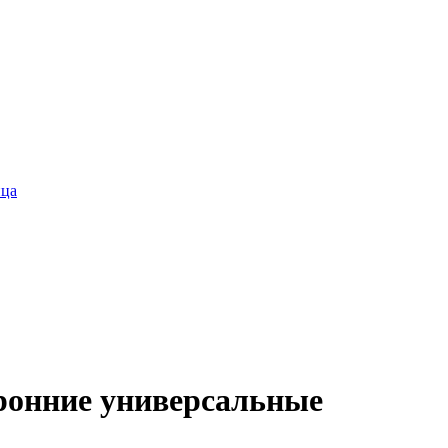
ица
ронние универсальные