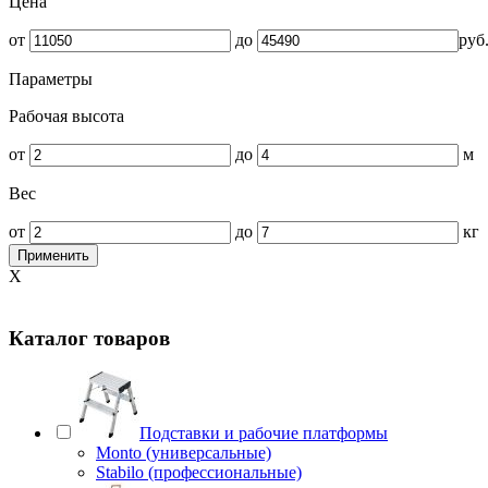
Цена
от
до
руб
Параметры
Рабочая высота
от
до
м
Вес
от
до
кг
Применить
X
Каталог товаров
Подставки и рабочие платформы
Monto (универсальные)
Stabilo (профессиональные)