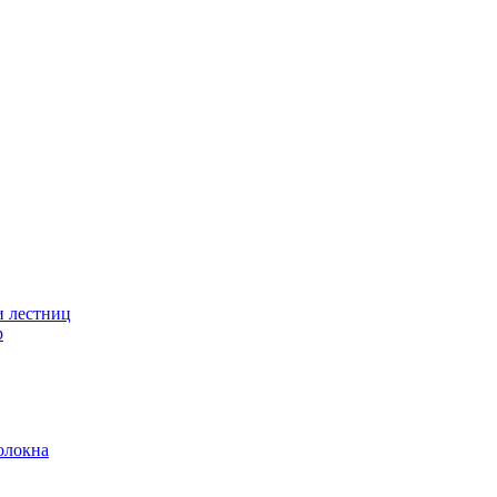
и лестниц
р
олокна