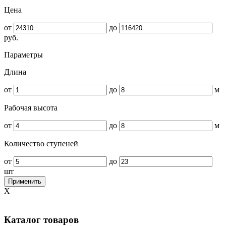
Цена
от
до
руб.
Параметры
Длина
от
до
м
Рабочая высота
от
до
м
Количество ступеней
от
до
шт
Применить
X
Каталог товаров