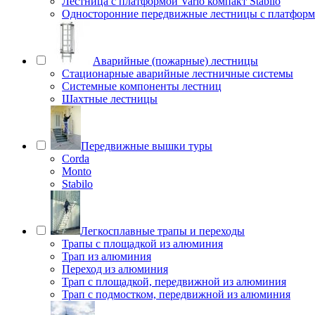
Лестница с платформой Vario компакт Stabilo
Односторонние передвижные лестницы с платфо
Аварийные (пожарные) лестницы
Стационарные аварийные лестничные системы
Системные компоненты лестниц
Шахтные лестницы
Передвижные вышки туры
Corda
Monto
Stabilo
Легкосплавные трапы и переходы
Трапы с площадкой из алюминия
Трап из алюминия
Переход из алюминия
Трап с площадкой, передвижной из алюминия
Трап с подмостком, передвижной из алюминия