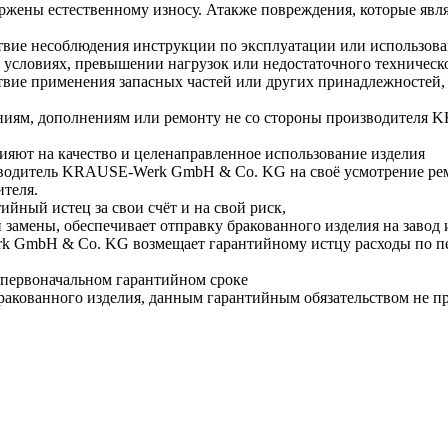
ержены естественному износу. Атакже повреждения, которые явля
вие несоблюдения инструкции по эксплуатации или использован
 условиях, превышении нагрузок или недостаточного техническ
твие применения запасных частей или других принадлежносте
нениям, дополнениям или ремонту не со стороны производител
ияют на качество и целенаправленное использование изделия
зводитель KRAUSE-Werk GmbH & Со. KG на своё усмотрение рем
ителя.
ийный истец за свои счёт и на свой риск,
 замены, обеспечивает отправку бракованного изделия на завод и
k GmbH & Со. KG возмещает гарантийному истцу расходы по п
 первоначальном гарантийном сроке
бракованного изделия, данным гарантийным обязательством не п