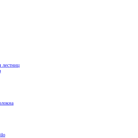
и лестниц
р
олокна
ilo