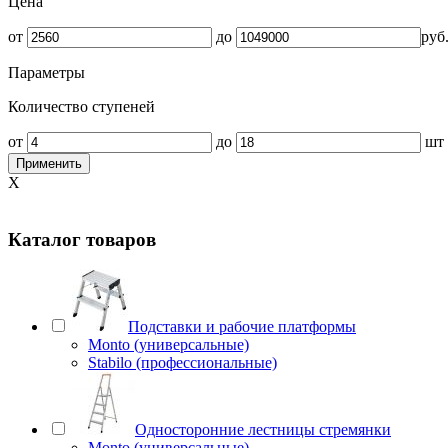
Цена
от
до
руб
Параметры
Количество ступеней
от
до
шт
Применить
X
Каталог товаров
Подставки и рабочие платформы
Monto (универсальные)
Stabilo (профессиональные)
Односторонние лестницы стремянки
Monto (универсальные)