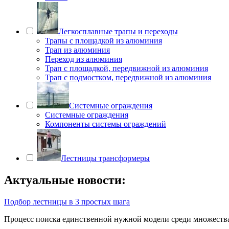
Легкосплавные трапы и переходы
Трапы с площадкой из алюминия
Трап из алюминия
Переход из алюминия
Трап с площадкой, передвижной из алюминия
Трап с подмостком, передвижной из алюминия
Системные ограждения
Системные ограждения
Компоненты системы ограждений
Лестницы трансформеры
Актуальные новости:
Подбор лестницы в 3 простых шага
Процесс поиска единственной нужной модели среди множеств