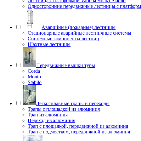
Лестница с платформой Vario компакт Stabilo
Односторонние передвижные лестницы с платфо
Аварийные (пожарные) лестницы
Стационарные аварийные лестничные системы
Системные компоненты лестниц
Шахтные лестницы
Передвижные вышки туры
Corda
Monto
Stabilo
Легкосплавные трапы и переходы
Трапы с площадкой из алюминия
Трап из алюминия
Переход из алюминия
Трап с площадкой, передвижной из алюминия
Трап с подмостком, передвижной из алюминия