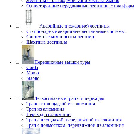
Лестница с платформой Vario компакт Stabilo
Односторонние передвижные лестницы с платфо
Аварийные (пожарные) лестницы
Стационарные аварийные лестничные системы
Системные компоненты лестниц
Шахтные лестницы
Передвижные вышки туры
Corda
Monto
Stabilo
Легкосплавные трапы и переходы
Трапы с площадкой из алюминия
Трап из алюминия
Переход из алюминия
Трап с площадкой, передвижной из алюминия
Трап с подмостком, передвижной из алюминия