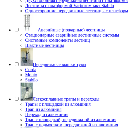
Двухсторонняя передвижная лестница с платформой 
Лестница с платформой Vario компакт Stabilo
Односторонние передвижные лестницы с платфо
Аварийные (пожарные) лестницы
Стационарные аварийные лестничные системы
Системные компоненты лестниц
Шахтные лестницы
Передвижные вышки туры
Corda
Monto
Stabilo
Легкосплавные трапы и переходы
Трапы с площадкой из алюминия
Трап из алюминия
Переход из алюминия
Трап с площадкой, передвижной из алюминия
Трап с подмостком, передвижной из алюминия