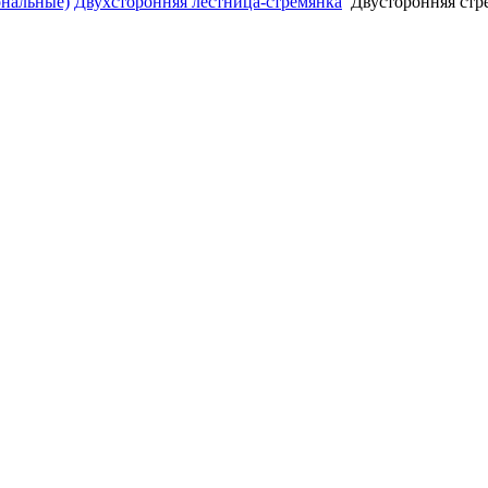
ональные)
Двухсторонняя лестница-стремянка
Двусторонняя стре