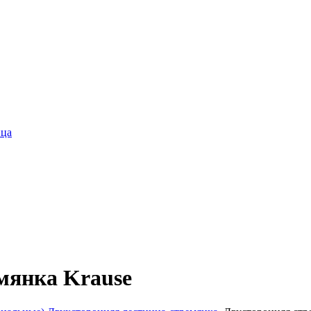
ица
мянка Krause