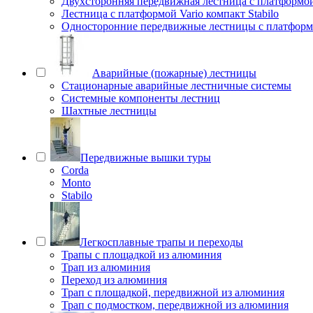
Двухсторонняя передвижная лестница с платформой 
Лестница с платформой Vario компакт Stabilo
Односторонние передвижные лестницы с платфо
Аварийные (пожарные) лестницы
Стационарные аварийные лестничные системы
Системные компоненты лестниц
Шахтные лестницы
Передвижные вышки туры
Corda
Monto
Stabilo
Легкосплавные трапы и переходы
Трапы с площадкой из алюминия
Трап из алюминия
Переход из алюминия
Трап с площадкой, передвижной из алюминия
Трап с подмостком, передвижной из алюминия