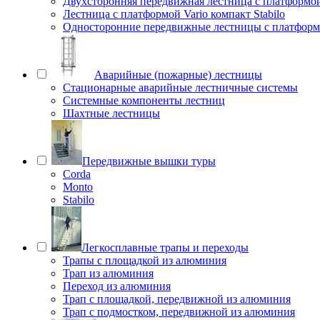
Двухсторонняя передвижная лестница с платформой 
Лестница с платформой Vario компакт Stabilo
Односторонние передвижные лестницы с платфо
Аварийные (пожарные) лестницы
Стационарные аварийные лестничные системы
Системные компоненты лестниц
Шахтные лестницы
Передвижные вышки туры
Corda
Monto
Stabilo
Легкосплавные трапы и переходы
Трапы с площадкой из алюминия
Трап из алюминия
Переход из алюминия
Трап с площадкой, передвижной из алюминия
Трап с подмостком, передвижной из алюминия