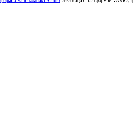
формой Vario компакт Stabilo
Лестница с платформой VARIO, тра