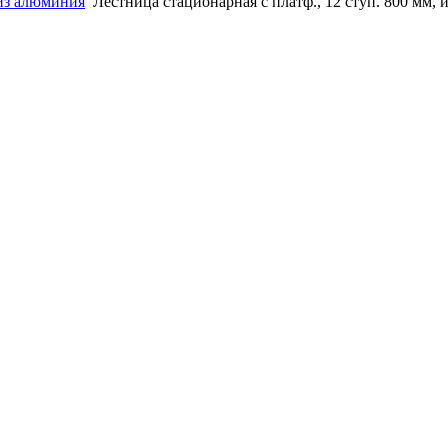
из алюминия
Лестница стационарная с платф., 12 ступ. 800 мм, и