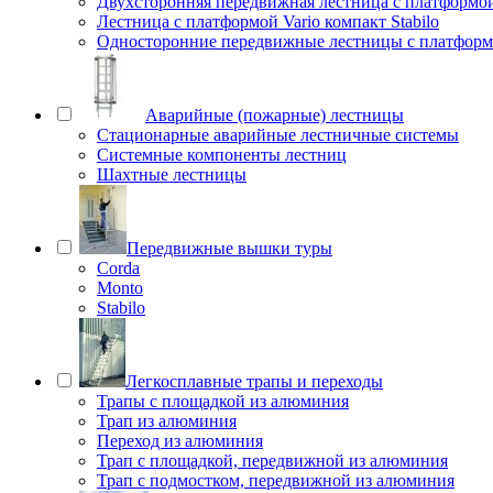
Двухсторонняя передвижная лестница с платформой 
Лестница с платформой Vario компакт Stabilo
Односторонние передвижные лестницы с платфо
Аварийные (пожарные) лестницы
Стационарные аварийные лестничные системы
Системные компоненты лестниц
Шахтные лестницы
Передвижные вышки туры
Corda
Monto
Stabilo
Легкосплавные трапы и переходы
Трапы с площадкой из алюминия
Трап из алюминия
Переход из алюминия
Трап с площадкой, передвижной из алюминия
Трап с подмостком, передвижной из алюминия