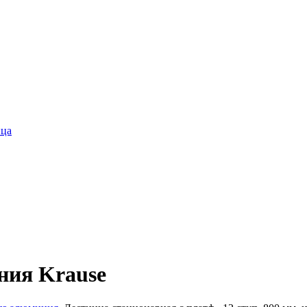
ица
ния Krause