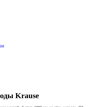
ица
ходы Krause