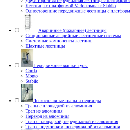
Двухсторонняя передвижная лестница с платформой 
Лестница с платформой Vario компакт Stabilo
Односторонние передвижные лестницы с платфо
Аварийные (пожарные) лестницы
Стационарные аварийные лестничные системы
Системные компоненты лестниц
Шахтные лестницы
Передвижные вышки туры
Corda
Monto
Stabilo
Легкосплавные трапы и переходы
Трапы с площадкой из алюминия
Трап из алюминия
Переход из алюминия
Трап с площадкой, передвижной из алюминия
Трап с подмостком, передвижной из алюминия