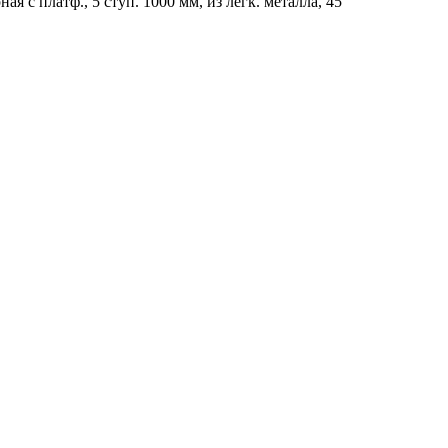
я с платф., 5 ступ. 1000 мм, из лёгк. металла, 45°