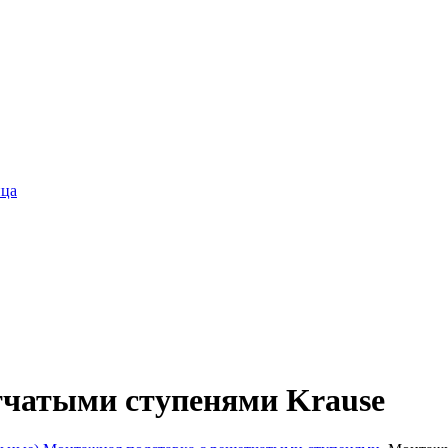
ица
тчатыми ступенями Krause