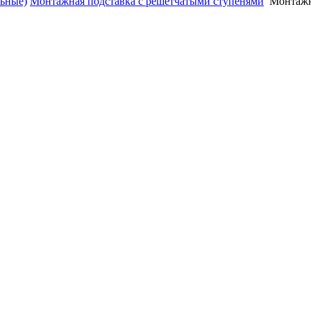
льные)
Монтажная подставка с решетчатыми ступенями
Монтажна