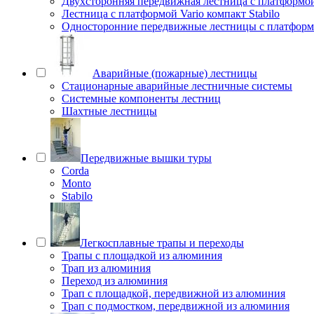
Двухсторонняя передвижная лестница с платформой 
Лестница с платформой Vario компакт Stabilo
Односторонние передвижные лестницы с платфо
Аварийные (пожарные) лестницы
Стационарные аварийные лестничные системы
Системные компоненты лестниц
Шахтные лестницы
Передвижные вышки туры
Corda
Monto
Stabilo
Легкосплавные трапы и переходы
Трапы с площадкой из алюминия
Трап из алюминия
Переход из алюминия
Трап с площадкой, передвижной из алюминия
Трап с подмостком, передвижной из алюминия