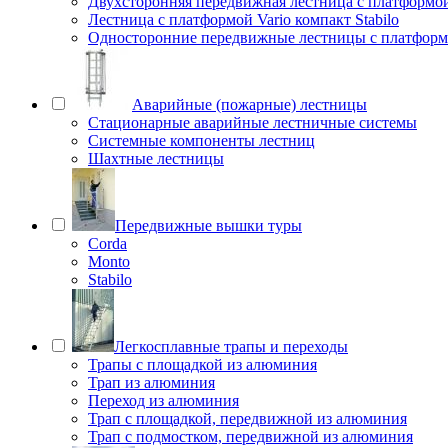
Двухсторонняя передвижная лестница с платформой 
Лестница с платформой Vario компакт Stabilo
Односторонние передвижные лестницы с платфо
Аварийные (пожарные) лестницы
Стационарные аварийные лестничные системы
Системные компоненты лестниц
Шахтные лестницы
Передвижные вышки туры
Corda
Monto
Stabilo
Легкосплавные трапы и переходы
Трапы с площадкой из алюминия
Трап из алюминия
Переход из алюминия
Трап с площадкой, передвижной из алюминия
Трап с подмостком, передвижной из алюминия