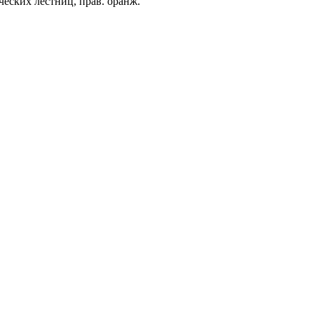
еских лестниц, прав. оранж.