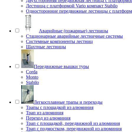
Двухсторонняя передвижная лестница с платформой 
Лестница с платформой Vario компакт Stabilo
Односторонние передвижные лестницы с платфо
Аварийные (пожарные) лестницы
Стационарные аварийные лестничные системы
Системные компоненты лестниц
Шахтные лестницы
Передвижные вышки туры
Corda
Monto
Stabilo
Легкосплавные трапы и переходы
Трапы с площадкой из алюминия
Трап из алюминия
Переход из алюминия
Трап с площадкой, передвижной из алюминия
Трап с подмостком, передвижной из алюминия