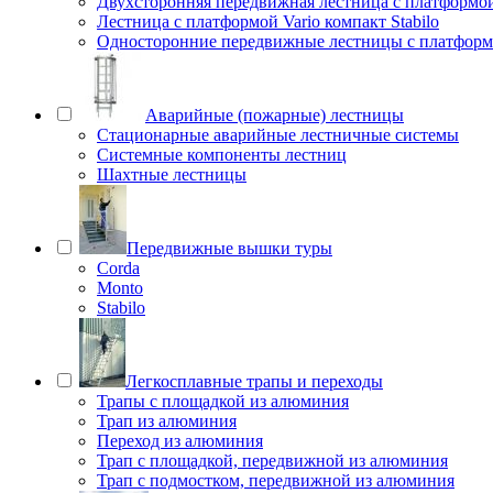
Двухсторонняя передвижная лестница с платформой 
Лестница с платформой Vario компакт Stabilo
Односторонние передвижные лестницы с платфо
Аварийные (пожарные) лестницы
Стационарные аварийные лестничные системы
Системные компоненты лестниц
Шахтные лестницы
Передвижные вышки туры
Corda
Monto
Stabilo
Легкосплавные трапы и переходы
Трапы с площадкой из алюминия
Трап из алюминия
Переход из алюминия
Трап с площадкой, передвижной из алюминия
Трап с подмостком, передвижной из алюминия