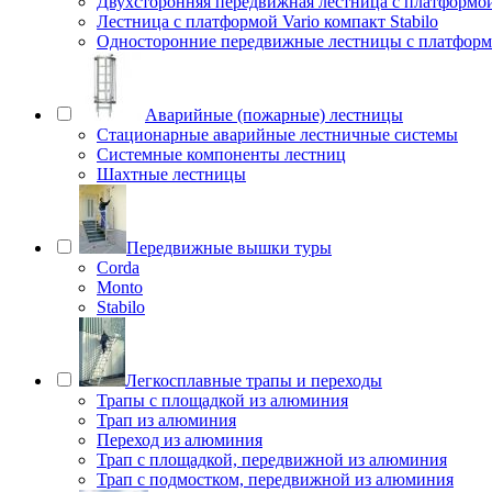
Двухсторонняя передвижная лестница с платформой 
Лестница с платформой Vario компакт Stabilo
Односторонние передвижные лестницы с платфо
Аварийные (пожарные) лестницы
Стационарные аварийные лестничные системы
Системные компоненты лестниц
Шахтные лестницы
Передвижные вышки туры
Corda
Monto
Stabilo
Легкосплавные трапы и переходы
Трапы с площадкой из алюминия
Трап из алюминия
Переход из алюминия
Трап с площадкой, передвижной из алюминия
Трап с подмостком, передвижной из алюминия