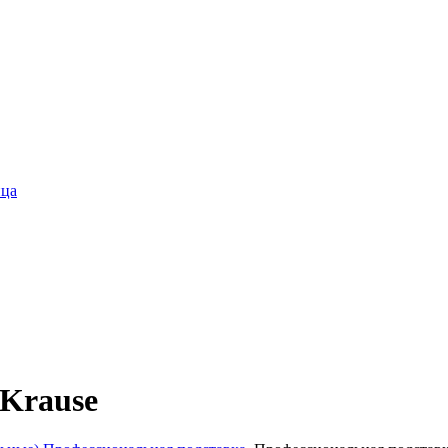
ица
 Krause