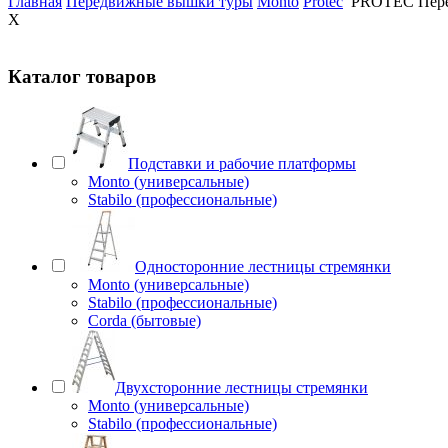
Главная
Передвижные вышки туры
Monto
Protec
PROTEC Перед
X
Каталог товаров
Подставки и рабочие платформы
Monto (универсальные)
Stabilo (профессиональные)
Односторонние лестницы стремянки
Monto (универсальные)
Stabilo (профессиональные)
Corda (бытовые)
Двухсторонние лестницы стремянки
Monto (универсальные)
Stabilo (профессиональные)