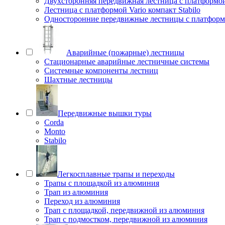
Двухсторонняя передвижная лестница с платформой 
Лестница с платформой Vario компакт Stabilo
Односторонние передвижные лестницы с платфо
Аварийные (пожарные) лестницы
Стационарные аварийные лестничные системы
Системные компоненты лестниц
Шахтные лестницы
Передвижные вышки туры
Corda
Monto
Stabilo
Легкосплавные трапы и переходы
Трапы с площадкой из алюминия
Трап из алюминия
Переход из алюминия
Трап с площадкой, передвижной из алюминия
Трап с подмостком, передвижной из алюминия