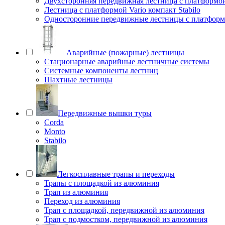
Двухсторонняя передвижная лестница с платформой 
Лестница с платформой Vario компакт Stabilo
Односторонние передвижные лестницы с платфо
Аварийные (пожарные) лестницы
Стационарные аварийные лестничные системы
Системные компоненты лестниц
Шахтные лестницы
Передвижные вышки туры
Corda
Monto
Stabilo
Легкосплавные трапы и переходы
Трапы с площадкой из алюминия
Трап из алюминия
Переход из алюминия
Трап с площадкой, передвижной из алюминия
Трап с подмостком, передвижной из алюминия