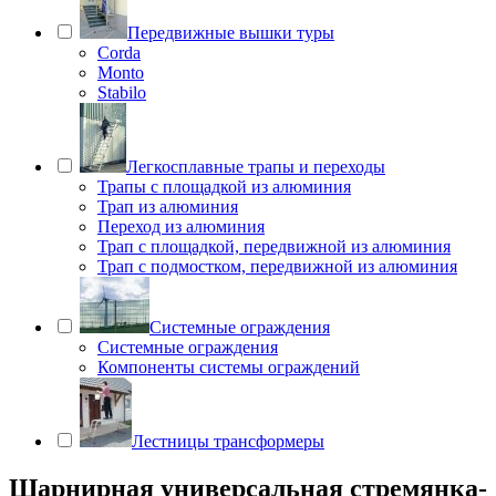
Передвижные вышки туры
Corda
Monto
Stabilo
Легкосплавные трапы и переходы
Трапы с площадкой из алюминия
Трап из алюминия
Переход из алюминия
Трап с площадкой, передвижной из алюминия
Трап с подмостком, передвижной из алюминия
Системные ограждения
Системные ограждения
Компоненты системы ограждений
Лестницы трансформеры
Шарнирная универсальная стремянка-