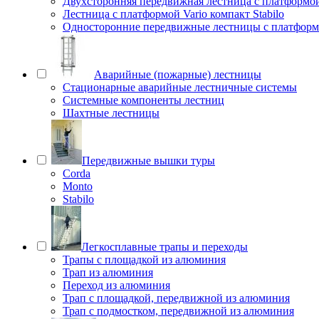
Двухсторонняя передвижная лестница с платформой 
Лестница с платформой Vario компакт Stabilo
Односторонние передвижные лестницы с платфо
Аварийные (пожарные) лестницы
Стационарные аварийные лестничные системы
Системные компоненты лестниц
Шахтные лестницы
Передвижные вышки туры
Corda
Monto
Stabilo
Легкосплавные трапы и переходы
Трапы с площадкой из алюминия
Трап из алюминия
Переход из алюминия
Трап с площадкой, передвижной из алюминия
Трап с подмостком, передвижной из алюминия