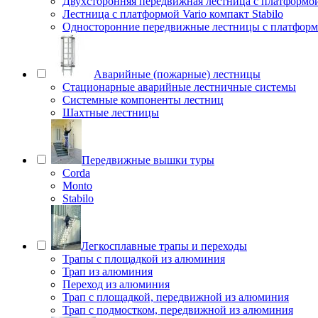
Двухсторонняя передвижная лестница с платформой 
Лестница с платформой Vario компакт Stabilo
Односторонние передвижные лестницы с платфо
Аварийные (пожарные) лестницы
Стационарные аварийные лестничные системы
Системные компоненты лестниц
Шахтные лестницы
Передвижные вышки туры
Corda
Monto
Stabilo
Легкосплавные трапы и переходы
Трапы с площадкой из алюминия
Трап из алюминия
Переход из алюминия
Трап с площадкой, передвижной из алюминия
Трап с подмостком, передвижной из алюминия