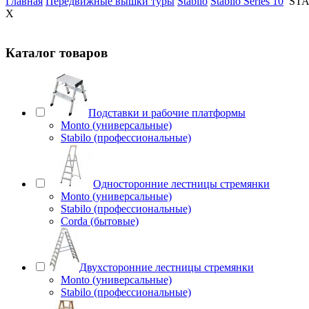
Главная
Передвижные вышки туры
Stabilo
Stabilo Series 10
STA
X
Каталог товаров
Подставки и рабочие платформы
Monto (универсальные)
Stabilo (профессиональные)
Односторонние лестницы стремянки
Monto (универсальные)
Stabilo (профессиональные)
Corda (бытовые)
Двухсторонние лестницы стремянки
Monto (универсальные)
Stabilo (профессиональные)