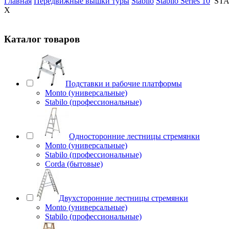
Главная
Передвижные вышки туры
Stabilo
Stabilo Series 10
STA
X
Каталог товаров
Подставки и рабочие платформы
Monto (универсальные)
Stabilo (профессиональные)
Односторонние лестницы стремянки
Monto (универсальные)
Stabilo (профессиональные)
Corda (бытовые)
Двухсторонние лестницы стремянки
Monto (универсальные)
Stabilo (профессиональные)