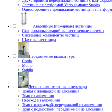
Двухсторонняя передвижная лестница с платформой 
Лестница с платформой Vario компакт Stabilo
Односторонние передвижные лестницы с платфо
Аварийные (пожарные) лестницы
Стационарные аварийные лестничные системы
Системные компоненты лестниц
Шахтные лестницы
Передвижные вышки туры
Corda
Monto
Stabilo
Легкосплавные трапы и переходы
Трапы с площадкой из алюминия
Трап из алюминия
Переход из алюминия
Трап с площадкой, передвижной из алюминия
Трап с подмостком, передвижной из алюминия