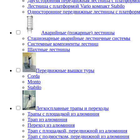
Двухсторонняя передвижная лестница с платформой 
Лестница с платформой Vario компакт Stabilo
Односторонние передвижные лестницы с платфо
Аварийные (пожарные) лестницы
Стационарные аварийные лестничные системы
Системные компоненты лестниц
Шахтные лестницы
Передвижные вышки туры
Corda
Monto
Stabilo
Легкосплавные трапы и переходы
Трапы с площадкой из алюминия
Трап из алюминия
Переход из алюминия
Трап с площадкой, передвижной из алюминия
Трап с подмостком, передвижной из алюминия