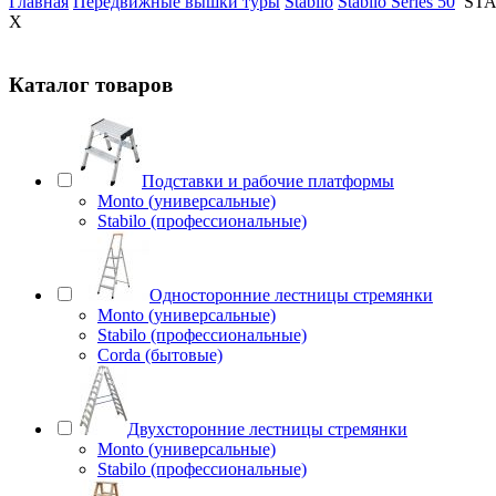
Главная
Передвижные вышки туры
Stabilo
Stabilo Series 50
STA
X
Каталог товаров
Подставки и рабочие платформы
Monto (универсальные)
Stabilo (профессиональные)
Односторонние лестницы стремянки
Monto (универсальные)
Stabilo (профессиональные)
Corda (бытовые)
Двухсторонние лестницы стремянки
Monto (универсальные)
Stabilo (профессиональные)