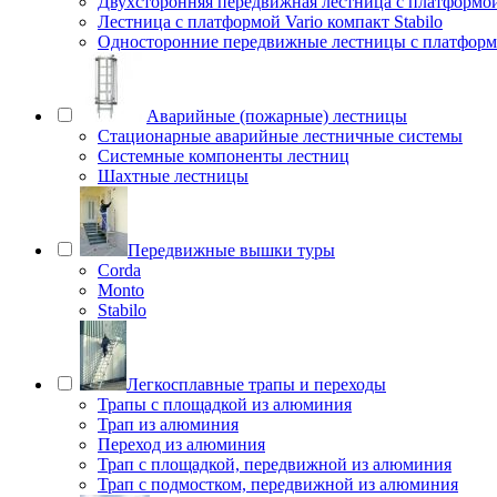
Двухсторонняя передвижная лестница с платформой 
Лестница с платформой Vario компакт Stabilo
Односторонние передвижные лестницы с платфо
Аварийные (пожарные) лестницы
Стационарные аварийные лестничные системы
Системные компоненты лестниц
Шахтные лестницы
Передвижные вышки туры
Corda
Monto
Stabilo
Легкосплавные трапы и переходы
Трапы с площадкой из алюминия
Трап из алюминия
Переход из алюминия
Трап с площадкой, передвижной из алюминия
Трап с подмостком, передвижной из алюминия