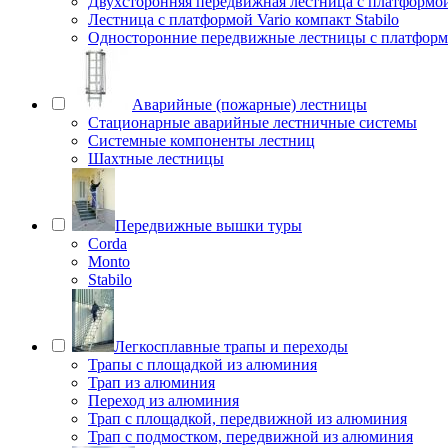
Двухсторонняя передвижная лестница с платформой 
Лестница с платформой Vario компакт Stabilo
Односторонние передвижные лестницы с платфо
Аварийные (пожарные) лестницы
Стационарные аварийные лестничные системы
Системные компоненты лестниц
Шахтные лестницы
Передвижные вышки туры
Corda
Monto
Stabilo
Легкосплавные трапы и переходы
Трапы с площадкой из алюминия
Трап из алюминия
Переход из алюминия
Трап с площадкой, передвижной из алюминия
Трап с подмостком, передвижной из алюминия