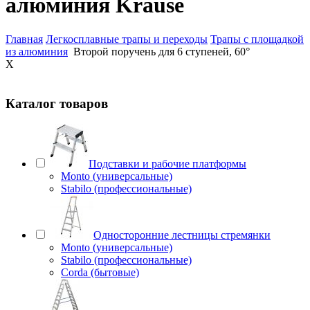
алюминия Krause
Главная
Легкосплавные трапы и переходы
Трапы с площадкой
из алюминия
Второй поручень для 6 ступеней, 60°
X
Каталог товаров
Подставки и рабочие платформы
Monto (универсальные)
Stabilo (профессиональные)
Односторонние лестницы стремянки
Monto (универсальные)
Stabilo (профессиональные)
Corda (бытовые)