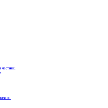
и лестниц
р
олокна