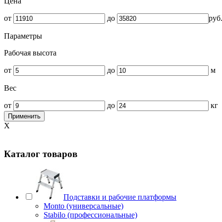
Цена
от
до
руб
Параметры
Рабочая высота
от
до
м
Вес
от
до
кг
Применить
X
Каталог товаров
Подставки и рабочие платформы
Monto (универсальные)
Stabilo (профессиональные)