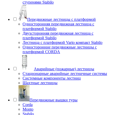
ступенями Stabilo
Передвижные лестницы с платформой
Односторонняя передвижная лестница с
платформой Stabilo
Двухсторонняя передвижная лестница с
платформой Stabilo
Лестница с платформой Vario компакт Stabilo
Односторонние передвижные лестницы с
платформой CORDA
Аварийные (пожарные) лестницы
Стационарные аварийные лестничные системы
Системные компоненты лестниц
Шахтные лестницы
Передвижные вышки туры
Corda
Monto
Stabilo