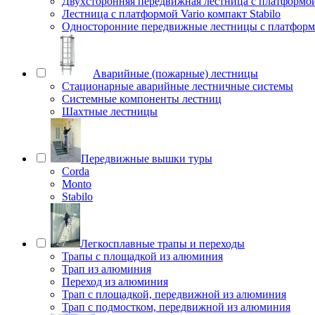
Двухсторонняя передвижная лестница с платформой 
Лестница с платформой Vario компакт Stabilo
Односторонние передвижные лестницы с платфо
Аварийные (пожарные) лестницы
Стационарные аварийные лестничные системы
Системные компоненты лестниц
Шахтные лестницы
Передвижные вышки туры
Corda
Monto
Stabilo
Легкосплавные трапы и переходы
Трапы с площадкой из алюминия
Трап из алюминия
Переход из алюминия
Трап с площадкой, передвижной из алюминия
Трап с подмостком, передвижной из алюминия