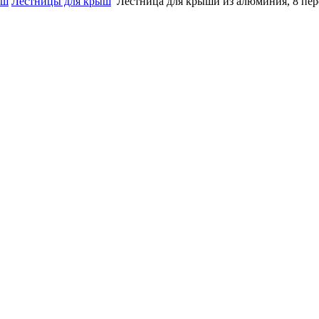
ыш
Лестницы для крыш
Лестница для крыши из алюминия, 8 пе