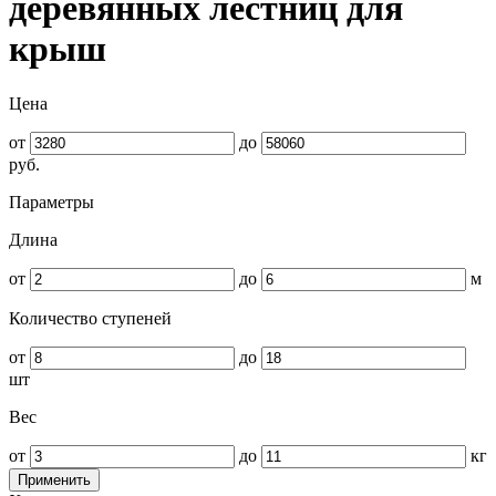
деревянных лестниц для
крыш
Цена
от
до
руб.
Параметры
Длина
от
до
м
Количество ступеней
от
до
шт
Вес
от
до
кг
Применить